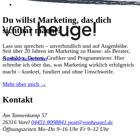
Du willst Marketing, das dich
sichtbar macht?
Lass uns sprechen – unverbindlich und auf Augenhöhe.
Seit über 20 Jahren im Marketing zu Hause: als Berater,
Ausbilder, Dozent, Grafiker und Programmierer. Hier
Kontakt aufnehmen
schreibe ich über das, was Marketing wirklich erfolgreich
macht – konkret, fundiert und ohne Umschweife.
Mehr über mich →
Kontakt
Am Tannenkamp 57
26316 Varel
04451 8098841
post@vonheugel.de
Öffnungszeiten
Mo–Do 9–16 Uhr
Fr 9–12 Uhr