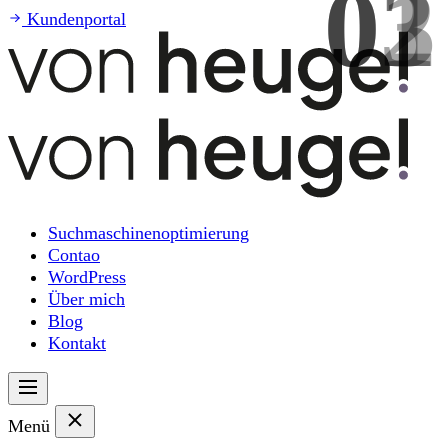
01
02
03
Kundenportal
Suchmaschinenoptimierung
Contao
WordPress
Über mich
Blog
Kontakt
Menü